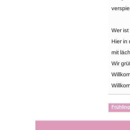
verspie
Wer ist
Hier in 
mit läc
Wir grü
Willkom
Willko
Frühlin