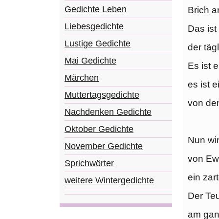
Gedichte Leben
Brich a
Liebesgedichte
Das ist
Lustige Gedichte
der täg
Mai Gedichte
Es ist 
Märchen
es ist 
Muttertagsgedichte
von dem
Nachdenken Gedichte
Oktober Gedichte
Nun wir
November Gedichte
von Ewi
Sprichwörter
ein zar
weitere Wintergedichte
Der Teu
am gan