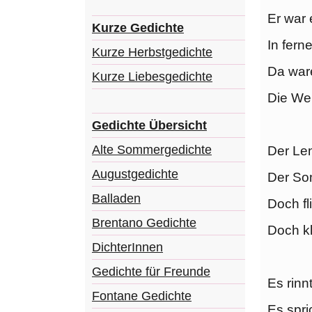
Er war 
Kurze Gedichte
In ferne
Kurze Herbstgedichte
Da ware
Kurze Liebesgedichte
Die Wei
Gedichte Übersicht
Alte Sommergedichte
Der Len
Augustgedichte
Der Som
Balladen
Doch f
Brentano Gedichte
Doch kl
DichterInnen
Gedichte für Freunde
Es rinn
Fontane Gedichte
Es spri