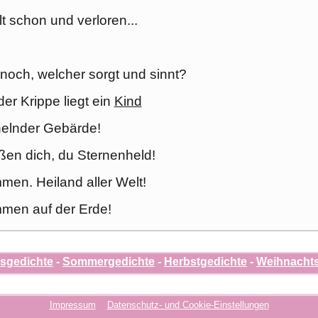
lt schon und verloren...
 noch, welcher sorgt und sinnt?
der Krippe liegt ein
Kind
helnder Gebärde!
ßen dich, du Sternenheld!
men. Heiland aller Welt!
mmen auf der Erde!
gsgedichte
-
Sommergedichte
-
Herbstgedichte
-
Weihnachts
Impressum
Datenschutz- und Cookie-Einstellungen