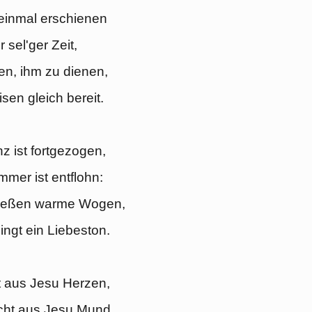
einmal erschienen
r sel'ger Zeit,
n, ihm zu dienen,
sen gleich bereit.
z ist fortgezogen,
mer ist entflohn:
ließen warme Wogen,
ingt ein Liebeston.
t aus Jesu Herzen,
cht aus Jesu Mund,