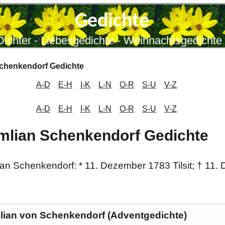
Gedichte
Dichter - Liebesgedichte - Weihnachtsgedichte
 Schenkendorf Gedichte
A-D
E-H
I-K
L-N
O-R
S-U
V-Z
A-D
E-H
I-K
L-N
O-R
S-U
V-Z
mlian Schenkendorf Gedichte
ian Schenkendorf: * 11. Dezember 1783 Tilsit; † 11
lian von Schenkendorf (Adventgedichte)