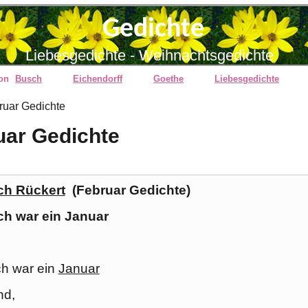
Gedichte
Liebesgedichte - Weihnachtsgedichte
von
Busch
Eichendorff
Goethe
Liebesgedichte
ruar Gedichte
uar Gedichte
ich Rückert
(Februar Gedichte)
ch war ein Januar
ch war ein
Januar
nd,