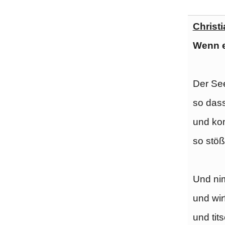
Christ
Wenn e
Der Se
so dass
und ko
so stöß
Und nim
und wirf
und titsc