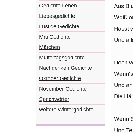
Gedichte Leben
Aus Bl
Liebesgedichte
Weiß er
Lustige Gedichte
Hasst 
Mai Gedichte
Und al
Märchen
Muttertagsgedichte
Doch we
Nachdenken Gedichte
Wenn's 
Oktober Gedichte
Und an
November Gedichte
Die Hän
Sprichwörter
weitere Wintergedichte
Wenn St
Und Te