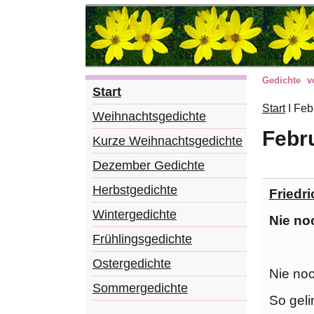
Gedichte 
Start
Start
I
Feb
Weihnachtsgedichte
Febr
Kurze Weihnachtsgedichte
Dezember Gedichte
Herbstgedichte
Friedr
Wintergedichte
Nie no
Frühlingsgedichte
Ostergedichte
Nie no
Sommergedichte
So geli