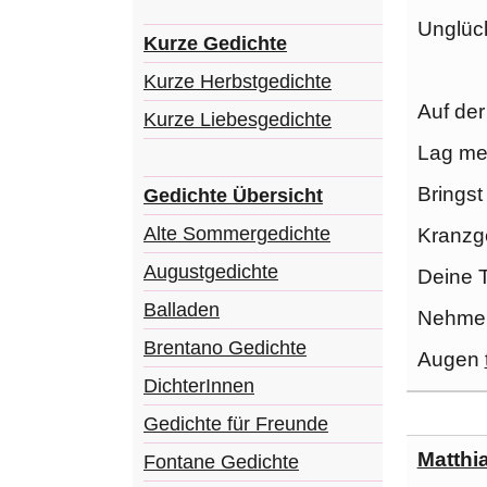
Unglüc
Kurze Gedichte
Kurze Herbstgedichte
Auf der
Kurze Liebesgedichte
Lag me
Bringst
Gedichte Übersicht
Alte Sommergedichte
Kranzg
Augustgedichte
Deine T
Balladen
Nehme
Brentano Gedichte
Augen
DichterInnen
Gedichte für Freunde
Matthi
Fontane Gedichte