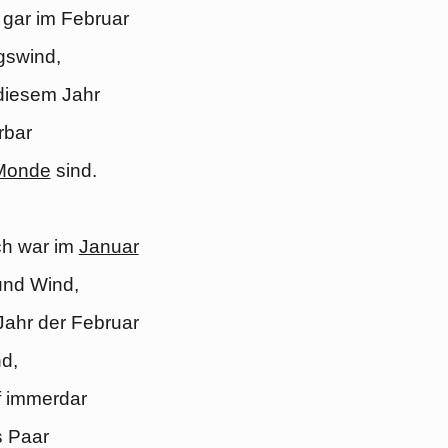
gar im Februar
gswind,
diesem Jahr
bar
Monde
sind.
ch war im
Januar
und Wind,
Jahr der Februar
d,
f immerdar
s Paar