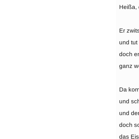
Heißa, 
Er zwit
und tut
doch en
ganz we
Da kom
und sch
und de
doch so
das Eis