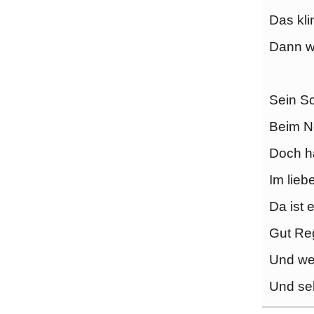
Das kli
Dann wil
Sein Sc
Beim N
Doch ha
Im lieb
Da ist e
Gut Reg
Und wen
Und seh