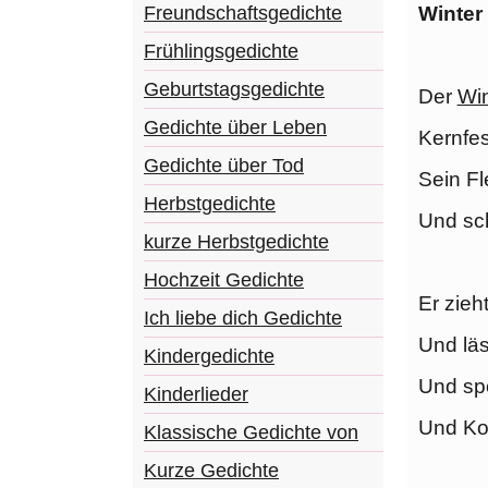
Winter
Freundschaftsgedichte
Frühlingsgedichte
Geburtstagsgedichte
Der
Win
Gedichte über Leben
Kernfes
Gedichte über Tod
Sein Fl
Herbstgedichte
Und sc
kurze Herbstgedichte
Hochzeit Gedichte
Er zieh
Ich liebe dich Gedichte
Und läs
Kindergedichte
Und spo
Kinderlieder
Und Ko
Klassische Gedichte von
Kurze Gedichte