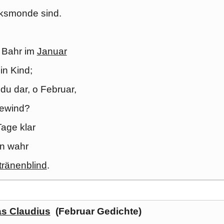
ksmonde sind.
 Bahr im
Januar
in Kind;
 du dar, o Februar,
ewind?
age klar
n wahr
tränenblind
.
as Claudius
(Februar Gedichte)