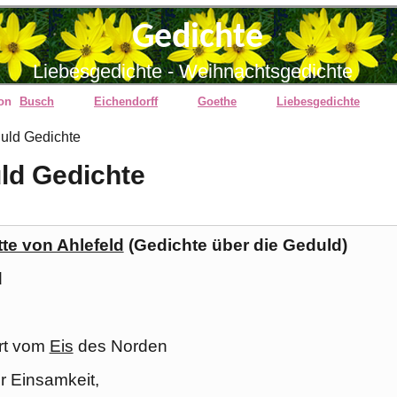
Gedichte
Liebesgedichte - Weihnachtsgedichte
von
Busch
Eichendorff
Goethe
Liebesgedichte
uld Gedichte
ld Gedichte
tte von Ahlefeld
(Gedichte über die Geduld)
d
rt vom
Eis
des Norden
er Einsamkeit,