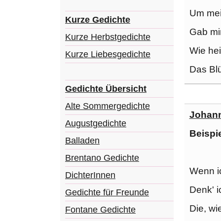
Um mei
Kurze Gedichte
Gab mi
Kurze Herbstgedichte
Wie hei
Kurze Liebesgedichte
Das Bl
Gedichte Übersicht
Alte Sommergedichte
Johann
Augustgedichte
Beispi
Balladen
Brentano Gedichte
Wenn ic
DichterInnen
Denk' i
Gedichte für Freunde
Die, wi
Fontane Gedichte