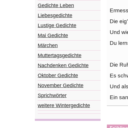
Gedichte Leben
Ermesse
Liebesgedichte
Die eig
Lustige Gedichte
Und wie
Mai Gedichte
Du lern
Märchen
Muttertagsgedichte
Die Ruh
Nachdenken Gedichte
Es schw
Oktober Gedichte
November Gedichte
Und als
Sprichwörter
Ein san
weitere Wintergedichte