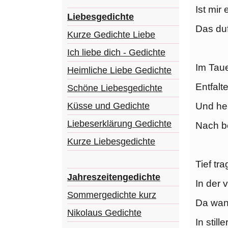
Ist mir
Liebesgedichte
Das duf
Kurze Gedichte Liebe
Ich liebe dich - Gedichte
Im Taue
Heimliche Liebe Gedichte
Entfalte
Schöne Liebesgedichte
Und he
Küsse und Gedichte
Liebeserklärung Gedichte
Nach be
Kurze Liebesgedichte
Tief tr
Jahreszeitengedichte
In der 
Sommergedichte kurz
Da wan
Nikolaus Gedichte
In stil