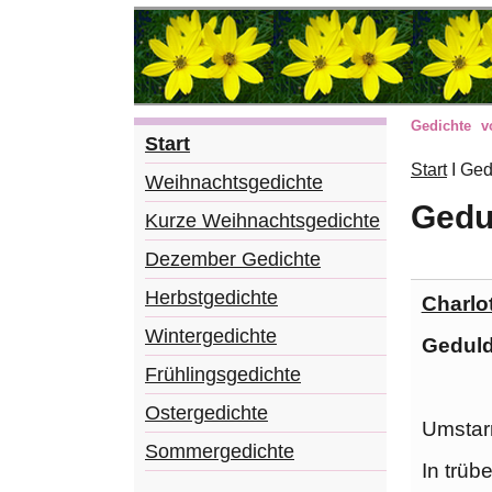
Gedichte 
Start
Start
I
Ged
Weihnachtsgedichte
Gedu
Kurze Weihnachtsgedichte
Dezember Gedichte
Herbstgedichte
Charlo
Wintergedichte
Gedul
Frühlingsgedichte
Ostergedichte
Umstar
Sommergedichte
In trüb