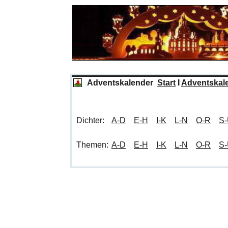
Adventskalender
Start
I
Adventskal
Dichter:
A-D
E-H
I-K
L-N
O-R
S
Themen:
A-D
E-H
I-K
L-N
O-R
S